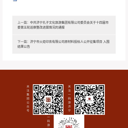
上一篇：
中共济宁孔子文化旅游集团有限公司委员会关于十四届市
委第五轮巡察整改进展情况的通报
下一篇：
济宁市火炬印务有限公司原材料投标人公开征集项目 入围
结果公告
关
关
注
注
集
一
团
码
公
游
众
济
号
宁
一
码
游